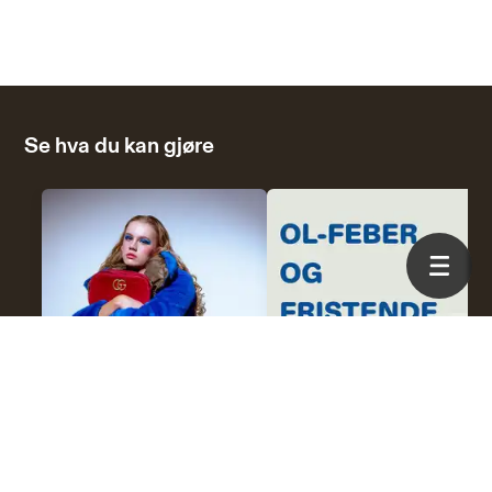
Se hva du kan gjøre
Derfor bør du droppe
OL-feber og fristende
Temu
skitøy