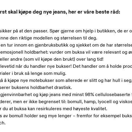
rst skal kjøpe deg nye jeans, her er våre beste råd:
ikker på at den passer. Spør gjerne om hjelp i butikken, de er of
 finne den riktige modellen og størrelsen til deg.
 en tur innom en gjenbruksbutikk og sjekket om de har størrels
 emosjonell holdbarhet: vurder om buksa vil være relevant og øn
eller andre (som vil kjøpe den brukt) over lang tid!
 levetid når du handler nye bukser! Det handler om å holde pro
ialer i bruk så lenge som mulig.
 å kjøpe nye motebukser som allerede er slitt og har hull i seg
serer buksens holdbarhet drastisk.
 gjenvinnbarhet og kjøp jeans med minst 98% cellulosebaserte f
derer, men er ikke begrenset til: bomull, hamp, lyocell og visko
r du at buksa kan resirkuleres med høyeste kvalitet.
s av bomull holder seg mye lenger – fremfor for eksempel buk
ch.