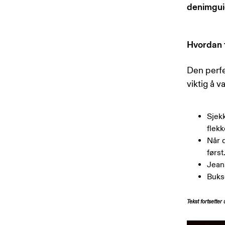
denimgui
Hvordan t
Den perfe
viktig å v
Sjekk
flekk
Når 
først
Jean
Bukse
Tekst fortsetter