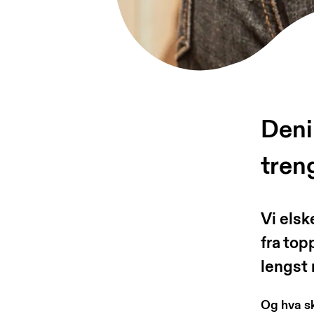
Deni
tren
Vi elsk
fra top
lengst
Og hva sk