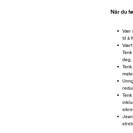
Når du fø
Vær s
til å
Vært
Tenk
deg, 
Tenk
mater
Unngå
redu
Tenk
inklu
sikre
Jean
stret