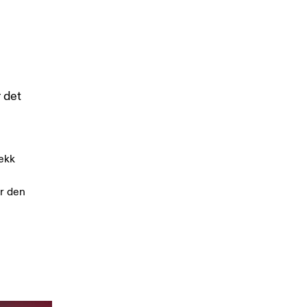
r det
vekk
er den