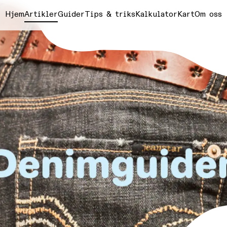
Hjem
Artikler
Guider
Tips & triks
Kalkulator
Kart
Om oss