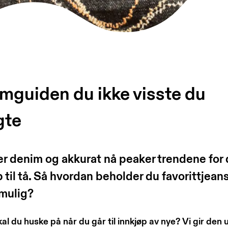
mguiden du ikke visste du
gte
er denim og akkurat nå peaker trendene for
p til tå. Så hvordan beholder du favorittjean
 mulig?
al du huske på når du går til innkjøp av nye? Vi gir den 