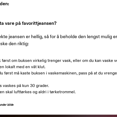
den:
a vare på favorittjeansen?
kte jeansen er hellig, så for å beholde den lengst mulig e
aske den riktig:
 først om buksen virkelig trenger vask, eller om du kan vaske 
en lokalt med en våt klut.
du først må kaste buksen i vaskemaskinen, pass på at du vreng
.
s vaskes på kun 30 grader.
n skal lufttørkes og aldri i tørketrommel.
 under bilde