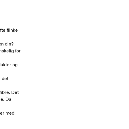
te flinke
en din?
skelig for
dukter og
, det
ibre. Det
se. Da
ser med